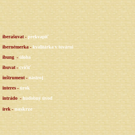
iberašuvat -
prekvapiť
ibernémerka -
kvalitárka v továrni
ibung -
úloha
ibuvat -
cvičiť
inštrument -
nástroj
interes -
úrok
intrádo -
hudobný úvod
naskrze
írek -