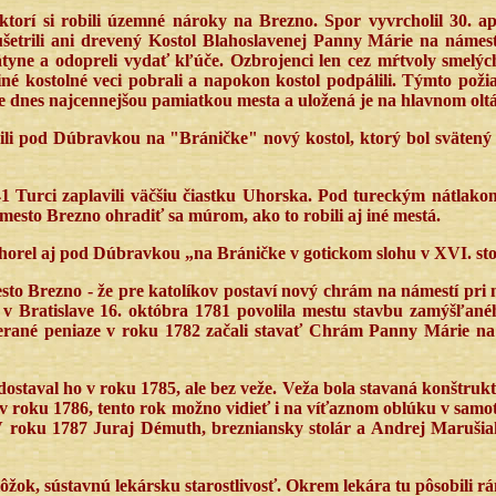
ktorí si robili územné nároky na Brezno. Spor vyvrcholil 30. 
etrili ani drevený Kostol Blahoslavenej Panny Márie na námestí,
svätyne a odopreli vydať kľúče. Ozbrojenci len cez mŕtvoly smelý
né kostolné veci pobrali a napokon kostol podpálili. Týmto požia
je dnes najcennejšou pamiatkou mesta a uložená je na hlavnom oltá
ili pod Dúbravkou na "Bráničke" nový kostol, ktorý bol svätený 
1 Turci zaplavili väčšiu čiastku Uhorska. Pod tureckým nátlako
mesto Brezno ohradiť sa múrom, ako to robili aj iné mestá.
Zhorel aj pod Dúbravkou „na Bráničke v gotickom slohu v XVI. sto
mesto Brezno - že pre katolíkov postaví nový chrám na námestí 
 v Bratislave 16. októbra 1781 povolila mestu stavbu zamýšľan
ierané peniaze v roku 1782 začali stavať Chrám Panny Márie na
ostaval ho v roku 1785, ale bez veže. Veža bola stavaná konštruk
v roku 1786, tento rok možno vidieť i na víťaznom oblúku v samo
V roku 1787 Juraj Démuth, brezniansky stolár a Andrej Marušiak,
lôžok, sústavnú lekársku starostlivosť. Okrem lekára tu pôsobili r