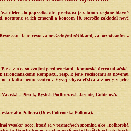
áva nielen do popredia, ale
predstavuje v tomto regióne hlavné
tí, postupne sa ich zmocnil a koncom 18. storočia zakladal nové
tricou. Je to cesta za nevšednými zážitkami, za poznávaním
-
B r e z n o so svojimi pertinenciami , komorské drevorubačské,
a k Hrončianskemu komplexu, resp. k jeho rodiacemu sa novému
mu a kultúrnemu centru . Vývoj obyvateľstva a zmeny v jeho
Valaská – Piesok, Bystrá, Podbrezová, Jasenie, Ľubietová,
eskôr ako Polhora (Dnes Pohronská Polhora).
jmä vysokej pece, ktorá sa v prameňoch spomína ako ,,polhorská
bystrická Banská komora vybudovali niekoľko štátnych obytných