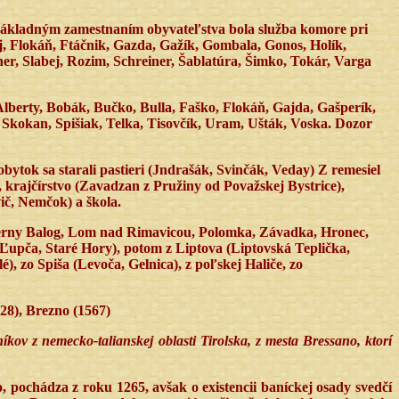
. Základným zamestnaním obyvateľstva bola služba komore pri
aj, Flokáň, Ftáčnik, Gazda, Gažík, Gombala, Gonos, Holík,
r, Slabej, Rozim, Schreiner, Šablatúra, Šimko, Tokár, Varga
lberty, Bobák, Bučko, Bulla, Faško, Flokáň, Gajda, Gašperík,
 Skokan, Spišiak, Telka, Tisovčík, Uram, Ušták, Voska. Dozor
tok sa starali pastieri (Jndrašák, Svinčák, Veday) Z remesiel
), krajčírstvo (Zavadzan z Pružiny od Považskej Bystrice),
ič, Nemčok) a škola.
 Čierny Balog, Lom nad Rimavicou, Polomka, Závadka, Hronec,
upča, Staré Hory), potom z Liptova (Liptovská Teplička,
, zo Spiša (Levoča, Gelnica), z poľskej Haliče, zo
8), Brezno (1567)
v z nemecko-talianskej oblasti Tirolska, z mesta Bressano, ktorí
 pochádza z roku 1265, avšak o existencii baníckej osady svedčí