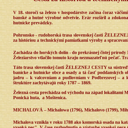
V 18. storočí sa železo v hospodárstve začína čoraz väčšm
banské a hutné výrobné odvetvie. Erár rozšíril a zdokona
hutnícke prevádzky.
Pohronsko - rudohorská trasa slovenskej časti ŽELEZNEJ
za históriou a technickými pamiatkami výroby a spracovani
Zachádza do horských dolín - do prekrásnej čistej prírody
Železiarstvo vtlačilo tomuto kraju nezmazateľnú pečať. Tra
Táto trasa slovenskej časti ŽELEZNEJ CESTY sa sústreďuje
banícke a hutnícke obce a osady a tá časť poddanských 
jadru – k valcovniam a pudlovniam v Podbrezovej – a 
štruktúre zachytávajú roky 1787 – 1869.
Železná cesta prechádza od východu na západ lokalitami M
Ponická huta,
a Moštenica.
MICHALOVÁ – Michalowa (1796), Michalovo (1799), Mihaly
Michalova vznikla v roku 1788 ako komorská osada na kata
vysoká pec". V čase rozhodnutia o výstavbe vysokej pece