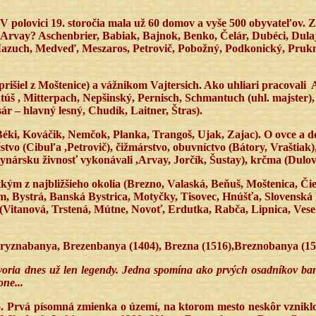
 V polovici 19. storočia mala už 60 domov a vyše 500 obyvateľov
i : Arvay? Aschenbrier, Babiak, Bajnok, Benko, Čelár, Dubéci, Dul
azuch, Medveď, Meszaros, Petrovič, Pobožný, Podkonický, Prukne
rišiel z Moštenice) a vážnikom Vajtersich. Ako uhliari pracovali
A
túš , Mitterpach, Nepšinský, Pernisch, Schmantuch (uhl. majster),
r – hlavný lesný, Chudík, Laitner, Štras).
i, Kováčik, Nemčok, Planka, Trangoš, Ujak, Zajac). O ovce a doby
čstvo (Cibuľa ,Petrovič), čižmárstvo, obuvníctvo (Bátory, Vraštiak
ynársku živnosť vykonávali ,Arvay, Jorčík, Šustay), krčma (Dulov
etkým z najbližšieho okolia (Brezno, Valaská, Beňuš, Moštenica,
 Bystrá, Banská Bystrica, Motyčky, Tisovec, Hnúšťa, Slovenská Ľ
(Vitanová, Trstená, Mútne, Novoť, Erdutka, Rabča, Lipnica, Veselé)
yznabanya, Brezenbanya (1404), Brezna (1516),Breznobanya (152
ia dnes už len legendy. Jedna spomína ako prvých osadníkov baníko
ne...
. Prvá písomná zmienka o území, na ktorom mesto neskôr vzniklo,