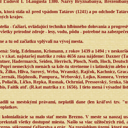
lil Ľudovít I. 14.augusta 1380. Názvy Bryznabanya, Brezeniba
, ktorá stála už pred vpádom Tatárov (1241) a po odchode Tatáro
ných krajov.
elia - ťažiari, ovládajúci techniku hlbinného dolovania a progres
 všetky prírodné zdroje - lesy, vodu, pôdu - potrebné na zabezpeč
e a tu od začiatku vplývali na vývoj mesta.
mená: Steig, Edelmann, Krismann, z rokov 1439 a 1494 ; v neskorší
; v r.kat. najstaršej matrike z roku 4656 zasa nájdeme: Daxner (T
entner, Hadermarck, Seiden, Herrisch, Plosch, Noth, Hoch, Deutsc
Popri nemeckých menách sa kde-tu stretneme i s latinským alebo
k, Žilko, Hliva, Surový, Wrba, Wranský, Rajčok, Kachnicz, Graca
 Czernák, Hajdussik, Pampura,, Wrbovský, Lojko, Komora, Vretená
, Poliačik, Ličko, Repka, Rusnak, Ochrnial, Pressovský, Srnka, 
 Faitik atď. (R.kat matrika z r. 1656). I tieto mená i výsadné lis
adili sa mestskými právami, neplatili dane (len kráľovi tzv. "
oplatkov.
onializácie sa malo stať mesto Brezno. V meste sa naozaj usadil
prekutali všetky dostupné miesta. Našlo sa viac užitočných rúd, 
ezno, súkromné ťažiarstva a erár.
Na rozsiahlom území, ktoré mes