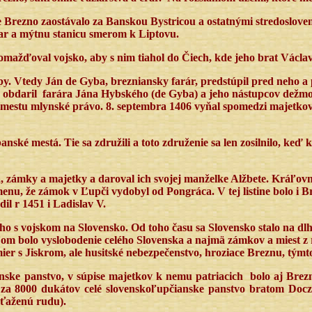
Brezno zaostávalo za Banskou Bystricou a ostatnými stredosloven
var a mýtnu stanicu smerom k Liptovu.
žďoval vojsko, aby s nim tiahol do Čiech, kde jeho brat Václav a
 Vtedy Ján de Gyba, brezniansky farár, predstúpil pred neho a pr
 obdaril
farára Jána Hybského (de Gyba) a jeho nástupcov dežmou 
mestu mlynské právo. 8. septembra 1406 vyňal spomedzi majetk
anské mestá. Tie sa združili a toto združenie sa len zosilnilo, keď
á, zámky a majetky a daroval ich svojej manželke Alžbete. Kráľo
enu, že zámok v Ľupči vydobyl od Pongráca. V tej listine bolo i B
il r 1451 i Ladislav V.
o s vojskom na Slovensko. Od toho času sa Slovensko stalo na dlhší
om bolo vyslobodenie celého Slovenska a najmä zámkov a miest z
ier s Jiskrom, ale husitské nebezpečenstvo, hroziace Breznu, týmto
ske panstvo, v súpise majetkov k nemu patriacich
bolo aj Brez
a za 8000 dukátov celé slovenskoľupčianske panstvo bratom Doc
yťaženú rudu).