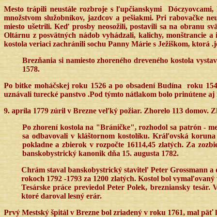
Mesto trápili neustále rozbroje s ľupčianskymi
Dóczyovcami, 
množstvom služobníkov, jazdcov a pešiakmi. Pri rabovačke neuš
miesto ušetrili. Keď prosby neosožili, postavili sa na obranu 
Oltárnu z posvätných nádob vyhádzali, kalichy, monštrancie a i
kostola veriaci zachránili sochu Panny Márie s Ježiškom, ktorá .
Brezňania si namiesto zhoreného dreveného kostola vystav
1578.
Po bitke moháčskej roku 1526 a po obsadení Budína
roku 154
uznávali turecké panstvo .Pod týmto nátlakom bolo prinútene aj 
9. apríla 1779 zúril v Brezne veľký požiar. Zhorelo 113 domov. 
Po zhorení kostola na "Bráničke", rozhodol sa patrón - 
sa odbavovali v kláštornom kostolíku. Kráľovská koruna
pokladne a zbierok v rozpočte 16114,45 zlatých. Za zozb
banskobystrický kanonik dňa 15. augusta 1782.
Chrám staval banskobystrický staviteľ Peter Grossmann a d
rokoch 1792 -1793 za 1200 zlatých. Kostol bol vymaľovaný 
Tesárske práce previedol Peter Polek, brezniansky tesár. 
ktoré daroval lesný erár.
Prvý Mestský špitál v Brezne bol zriadený v roku 1761, mal päť 