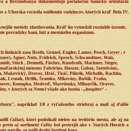
nya a Breznobanya dokumentujú počiatočnú banícku orientáciu
v z Uhorska vzrástla osídlením cudzincov, ktorých kráľ Bela IV.
ívnejšie metódy zhutňovania. Kráľ im vymedzil rozsiahle územie,
enie prevádzky baní, hút a mestského organizmu.
ch listinách zasa Broth, Grunel, Engler, Lamer, Posch, Geyer ; r
axner), Agner, Nutz, Fridrich, Sproch, Schwandtner, Wais,
hmidt, Stück , Demuth, Fischer, Kundrath, Machner, Steger,
 maďarskýmj menom: Fabricius, Huszár, Gabay, Szentiváni.,
, Makovický, Dravec, Hráč, Tkáč, Pilárik, Michalík, Rachita,
k, Lesnák, Hrtlík, Šramko, Mikovíny, Buštík, Fraňo,
Sinovec, Konopka, Medveď, Maretisnky, Mlinarčik, Oravec,
tiny, v ktorých sa Nemci všade ako hostia –„hospites“ –
urburu", napríklad 1/8 z vyťaženého striebra) a mali aj ďalšie
i ťažiari, ktorí podnikali nielen na teritóriu mesta, ale aj na
a preto aj sortiment ťažby bol pestrejší ako v Starých Horách a
tu patrilo, sa našli drahé farebné kovy.