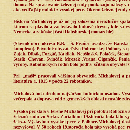
domov. Na spracovanie železnej rudy poukazujú nálezy v cho
ako vedľajší produkt z vysokej pece. Okrem železnej rudy v
História Michalovej je už od jej založenia nerozlučné spät
ktorom sa plavilo a zachytávalo bukové drevo , kde sa vyr
Nemecka a rakúskej časti Habsburskej monarchie).
(Slovník obcí
okresu B.B. – Š. Pisoňa
uvádza, že Banská
komplexu). Pôvodné obyvateľstvo Pohronskej Polhory sa p
Zajak, Dibák, Forgáč, Kajdiak, Nepšinský, Polaček, Štepan
Stasík, Chovan, Svinčák, Mrozek ,Vrana, Cigančík, Peni
výroby. Robotníckych rodín bolo podľa
sčítania obyvateľ
Pri
„maši“ pracovali väčšinou obyvatelia Michalovej a pr
literatúra
r. 1815 v počte 22 robotníkov.
Michalová bola druhou najväčšou hutníckou osadou. Vys
vyčerpala a doprava rúd z gemerských oblastí neustále zdra
Vysoká pec stála v teréne Michalovej pri potoku Rohozná a v
železnú rudu zo Sirku. Začiatkom 19.storočia bola táto v
železa. Výstavbou vysokej pece v Polhore-Michalovej dosta
nezvyšoval. V 50 rokoch 19.storočia bola táto vysoká pec
r