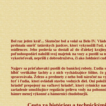
Bol raz jeden kráľ... Skutočne bol a volal sa Belo IV. Vlá
prehnala smršť tatárskych jazdcov, ktorí vykynožili ľud, 
osídlencov. Jeho poslovia sa dostali až do ďalekej kraji
poľnohospodári naložili svoj majetok na vozy a pustili sa 
vykorisťovali, neprišli z dobrodružstva, či ako žoldnieri cud
Najprv sa prisťahovalci pustili do baníckej roboty. Ľudia 
hĺbiť vertikálne šachty a z nich vychádzajúce štôlne, čo 
spracovávala. Železo a predmety z neho boli náročné na v
byť i ľudia, ktorí ovládali stavbu vodných diel. Oni pol
hriadeľ prepojený na vačkový hriadeľ, ktorý rytmicky nad
zariadenie umožňujúce reguláciu prílevu vody na pohonnú 
hámre menej výkonné a hámorníci chudobnejší.
Cesta za históriou a technickým