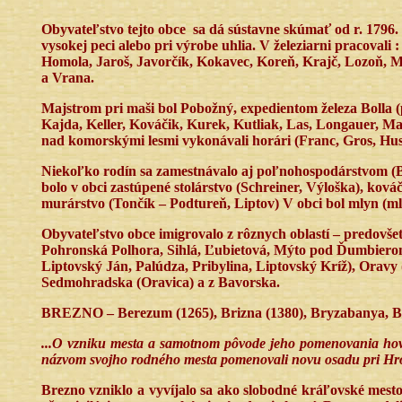
Obyvateľstvo tejto obce
sa dá sústavne skúmať od r. 1796.
vysokej peci alebo pri výrobe uhlia. V železiarni pracoval
Homola, Jaroš, Javorčík, Kokavec, Koreň, Krajč, Lozoň, M
a Vrana.
Majstrom pri maši bol Pobožný, expedientom železa Bolla (p
Kajda, Keller, Kováčik, Kurek, Kutliak, Las, Longauer, Ma
nad komorskými lesmi vykonávali horári (Franc, Gros, Husá
Niekoľko rodín sa zamestnávalo aj poľnohospodárstvom (Bék
bolo v obci zastúpené stolárstvo (Schreiner, Výloška), ková
murárstvo (Tončík – Podtureň, Liptov) V obci bol mlyn (ml
Obyvateľstvo obce imigrovalo z rôznych oblastí – predovš
Pohronská Polhora, Sihlá, Ľubietová, Mýto pod Ďumbierom,
Liptovský Ján, Palúdza, Pribylina, Liptovský Kríž), Oravy 
Sedmohradska (Oravica) a z Bavorska.
BREZNO – Berezum (1265), Brizna (1380), Bryzabanya, Br
...O vzniku mesta a samotnom pôvode jeho pomenovania hovor
názvom svojho rodného mesta pomenovali novu osadu pri Hro
Brezno vzniklo a vyvíjalo sa ako slobodné kráľovské mesto