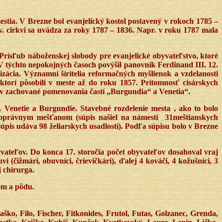
mestia. V Brezne bol evanjelický kostol postavený v rokoch 1785 –
.v. cirkvi sa uvádza za roky 1787 – 1836. Napr. v roku 1787 mala
 Prísľub náboženskej slobody pre evanjelické obyvateľstvo, ktoré
 V týchto nepokojných časoch povýšil panovník Ferdinand III. 12.
zácia. Významní šíritelia reformačných myšlienok a vzdelanosti
, ktorí pôsobili v meste až do roku 1857. Prítomnosť cisárskych
ov zachované pomenovania častí „Burgundia“ a Venetia“.
, Venetie a Burgundie. Stavebné rozdelenie mesta , ako to bolo
noprávnym mešťanom (súpis našiel na námestí
31meštianskych
(súpis udáva 98 želiarskych usadlostí). Podľa súpisu bolo v Brezne
yvateľov. Do konca 17. storočia počet obyvateľov dosahoval vraj
čižmári, obuvníci, črievičkári), ďalej 4 kováči, 4 kožušníci, 3
j chirurga.
om a pôdu.
ško, Filo, Fischer, Fitkonides, Frutol, Futas, Golzanec, Grenda,