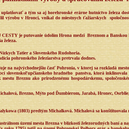
i uplatňovať a tým sa aj horehronské erárne hutníctvo železa dost
lil výrobu v Hronci, vnikal do miestnych ťažiarskych
spoločnos
 CESTY je putovanie údolím Hrona medzi Breznom a Banskou Bys
a železa.
 Nízkych Tatier a Slovenského Rudohoria.
dícia pohronského železiarstva pretrvala dodnes.
 na najvýchodnejšiu časť Pohronia, v ktorej sa rozkladá mesto 
obcí slovenskoľupčianskeho hradného
panstva, ktorá inklinoval
k mestu Breznu ako prirodzenému hospodárskemu, spoločenské
ichalová, Brezno, Mýto pod Ďumbierom, Jarabá, Hronec, Osrblie, 
kowa (1803) predtým Michalková. Michalová sa konštituovala n
strálnom území mesta Brezna v blízkosti železorudných baní a na
 (v roku 1795) totiž na území Pohronskej Polhory erár a bansko