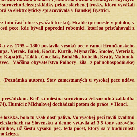
e surového železa; skládky pekne sfarbenej trosky, ktorú vyvážali
rá sa elektrolyticky spracovávala v Banskej Bystrici.
ez tuto časť obce vyvážali trosku), Hrable (po mieste v potoku, v
ti pece, kde bývali poprední robotnici, ktorí sa prisťahovali z
6 a v r. 1795 – 1800 postavila vysokú pec v rámci Hrončianskeho
upa, Vetrák, Balek, Kocúr, Kurtík, Mlynarčík, Smolec, Veteriak,
, Kapajčík, Talák , Goceliak, Boháčik, Kobelík, Krajč, Matonok,
vec.
Väčšina obyvateľstva Polhory
žila
z poľnohospodárskej
j. (Poznámka autora). Stav zamestnaných u vysokej pece udáva
 prevádzkou. Keď sa miestna surovinová železorudná základňa
874). Hutníci z Michalovej dochádzali potom do práce
v Honci.
ložiská, bolo tu však dosť paliva. Vo vysokej peci tavili kvalitnú
eleziarňach na Slovensku a denne vytavila až 3,5 tony surového
dnikov, už šiestu vysokú pec, teda počet, ktorý sa v budúcnosti
ho železa.