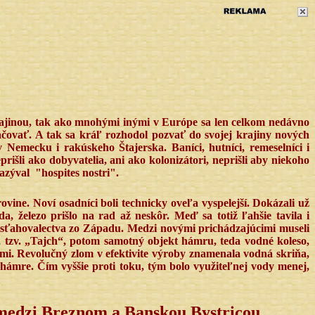
rajinou, tak ako mnohými inými v Európe sa len celkom nedávno
kračovať. A tak sa kráľ rozhodol pozvať do svojej krajiny nových
 Nemecku i rakúskeho Štajerska. Baníci, hutníci, remeselníci i
rišli ako dobyvatelia, ani ako kolonizátori, neprišli aby niekoho
azýval
"hospites nostri".
ovine. Noví osadníci boli technicky oveľa vyspelejší. Dokázali už
a, železo prišlo na rad až neskôr. Meď sa totiž ľahšie tavila i
prisťahovalectva zo Západu. Medzi novými prichádzajúcimi museli
, tzv. „Tajch“, potom samotný objekt hámru, teda vodné koleso,
mi. Revolučný zlom v efektivite výroby znamenala vodná skriňa,
 hámre. Čím vyššie proti toku, tým bolo využiteľnej vody menej,
medzi Breznom a Banskou Bystricou