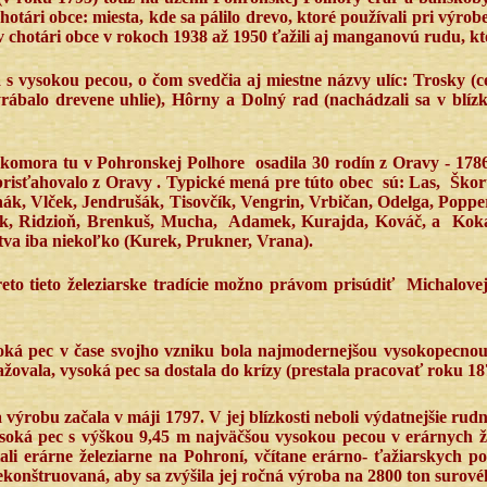
tári obce: miesta, kde sa pálilo drevo, ktoré používali pri výrob
 chotári obce v rokoch 1938 až 1950 ťažili aj manganovú rudu, kto
á s vysokou pecou, o čom svedčia aj miestne názvy ulíc: Trosky (c
ábalo drevene uhlie), Hôrny a Dolný rad (nachádzali sa v blízkos
 komora tu v Pohronskej Polhore
osadila 30 rodín z Oravy - 178
risťahovalo z Oravy . Typické mená pre túto obec
sú: Las,
Škor
ák, Vlček, Jendrušák, Tisovčík, Vengrin, Vrbičan, Odelga, Popper
ak, Ridzioň, Brenkuš, Mucha,
Adamek, Kurajda, Kováč, a Koka
stva iba niekoľko (Kurek, Prukner, Vrana).
eto tieto železiarske tradície možno právom prisúdiť
Michalove
oká pec v čase svojho vzniku bola najmodernejšou vysokopecnou
žovala, vysoká pec sa dostala do krízy (prestala pracovať roku 1
ýrobu začala v máji 1797. V jej blízkosti neboli výdatnejšie rudné 
ysoká pec s výškou 9,45 m najväčšou vysokou pecou v erárnych ž
li erárne železiarne na Pohroní, včítane erárno- ťažiarskych po
ekonštruovaná, aby sa zvýšila jej ročná výroba na 2800 ton surové