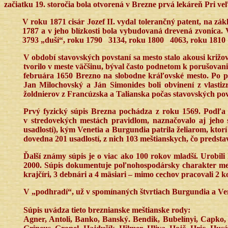
začiatku 19. storočia bola otvorená v Brezne prvá lekáreň Pri v
V roku 1871 cisár Jozef II. vydal tolerančný patent, na zák
1787 a v jeho blízkosti bola vybudovaná drevená zvonica. V
3793 „duší“, roku 1790
3134, roku 1800
4063, roku 1810
V období stavovských povstaní sa mesto stalo akousi križo
tvorilo v meste väčšinu, býval často podnetom k porušovani
februára 1650 Brezno na slobodne kráľovské mesto. Po pot
Jan Milochovský a Ján Simonides boli obvinení z vlastizr
žoldnierov z Francúzska a Talianska počas stavovských po
Prvý fyzický súpis Brezna pochádza z roku 1569. Podľa t
v stredovekých mestách pravidlom, naznačovalo aj jeho
usadlostí), kým Venetia a Burgundia patrila želiarom, ktorí
dovedna 201 usadlostí, z nich 103 meštianskych, čo predst
Ďalší známy súpis je o viac ako 100 rokov mladší. Urobil
2000. Súpis dokumentuje poľnohospodársky charakter mesta.
krajčíri, 3 debnári a 4 mäsiari – mimo cechov pracovali 2 k
V „podhradí“, už v spomínaných štvrtiach Burgundia a Venet
Súpis uvádza tieto breznianske meštianske rody:
Agner, Antoli, Banko, Banský. Bendik, Bubelínyi, Capko, C