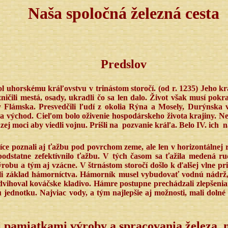
Naša spoločná železná cesta
Predslov
dol uhorskému kráľovstvu v trinástom storočí.
(
od r. 1235) Jeho k
zničili mestá, osady, ukradli čo sa len dalo. Život však musí po
ny Flámska. Presvedčili ľudí z okolia Rýna a Mosely, Durýnska v
na východ. Cieľom bolo oživenie hospodárskeho života krajiny. Nep
zej moci aby viedli vojnu. Prišli na
pozvanie kráľa. Belo IV. ich
n
síce poznali aj ťažbu pod povrchom zeme, ale len v horizontálnej r
podstatne zefektívnilo ťažbu. V tých časom sa ťažila medená rud
ýrobu a tým aj vzácne. V štrnástom storočí došlo k ďalšej vlne 
ožili základ hámorníctva. Hámorník musel vybudovať vodnú nádrž
vihoval kováčske kladivo. Hámre postupne prechádzali zlepšenia
jednotku. Najviac vody, a tým najlepšie aj možnosti, mali dolné
i pamiatkami výroby a spracovania železa