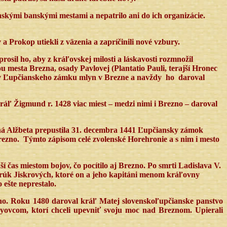
skými banskými mestami a nepatrilo ani do ich organizácie.
 Prokop utiekli z väzenia a zapríčinili nové vzbury.
osil ho, aby z kráľovskej milosti a láskavosti rozmnožil
mesta Brezna, osady Pavlovej (Plantatio Pauli, terajší Hronec
ov Ľupčianskeho zámku mlyn v Brezne a navždy
ho
daroval
 kráľ Žigmund r. 1428 viac miest – medzi nimi i Brezno – daroval
vná Alžbeta prepustila 31. decembra 1441 Ľupčiansky zámok
rezno.
Týmto zápisom celé zvolenské Horehronie a s nim i mesto
 čas miestom bojov, čo pocítilo aj Brezno. Po smrti Ladislava V.
 rúk Jiskrových, ktoré on a jeho kapitáni menom kráľovny
 ešte neprestalo.
no. Roku 1480 daroval kráľ Matej slovenskoľupčianske panstvo
zyovcom, ktorí chceli upevniť svoju moc nad Breznom. Upierali