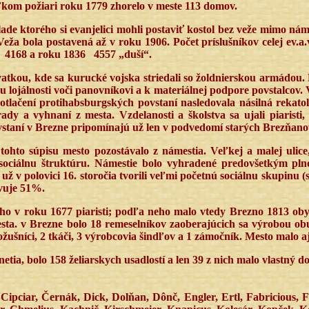
eľkom požiari roku 1779 zhorelo v meste 113 domov.
lade ktorého si evanjelici mohli postaviť kostol bez veže mimo ná
eža bola postavená až v roku 1906. Počet príslušníkov celej ev.a
4168 a roku 1836
4557 „duší“.
vatkou, kde sa kurucké vojska striedali so žoldnierskou armádou.
u lojálnosti voči panovníkovi a k materiálnej podpore povstalcov.
lačení protihabsburgských povstaní nasledovala násilná rekatoli
ady a vyhnaní z mesta. Vzdelanosti a školstva sa ujali piaristi
vstaní v Brezne pripomínajú už len v podvedomí starých Brezňan
ohto súpisu mesto pozostávalo z námestia. Veľkej a malej ulice
 sociálnu štruktúru. Námestie bolo vyhradené predovšetkým pl
 už v polovici 16. storočia tvorili veľmi početnú sociálnu skupinu 
avuje 51%.
i ho v roku 1677 piaristi; podľa neho malo vtedy Brezno 1813 ob
 v Brezne bolo 18 remeselníkov zaoberajúcich sa výrobou obuvi (
ožušníci, 2 tkáči, 3 výrobcovia šindľov a 1 zámočník. Mesto malo a
ia, bolo 158 želiarskych usadlostí a len 39 z nich malo vlastný d
ipciar, Černák, Dick, Dolňan, Dônč, Engler, Ertl, Fabricious, Fa