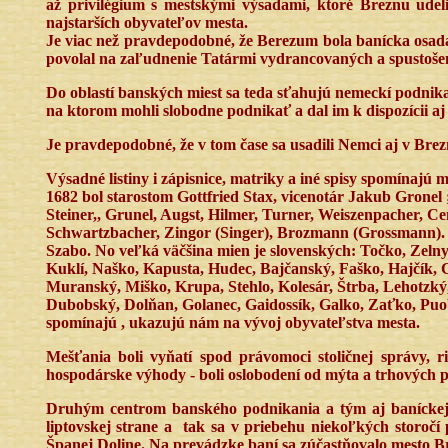
až privilégium s mestskými výsadami, ktoré Breznu ude
najstarších obyvateľov mesta.
Je viac než pravdepodobné, že Berezum bola banícka osada
povolal na zaľudnenie Tatármi vydrancovaných a spustoše
Do oblastí banských miest sa teda sťahujú nemeckí podnikat
na ktorom mohli slobodne podnikať a dal im k dispozícii aj
Je pravdepodobné, že v tom čase sa usadili Nemci aj v Brezn
Výsadné listiny i zápisnice, matriky a iné spisy spomínajú 
1682 bol starostom Gottfried Stax, vicenotár Jakub Gronel 
Steiner,, Grunel, Augst, Hilmer, Turner, Weiszenpacher, C
Schwartzbacher, Zingor (Singer), Brozmann (Grossmann). 
Szabo. No veľká väčšina mien je slovenských: Točko, Zelny
Kuklí, Naško, Kapusta, Hudec, Bajčanský, Faško, Hajčík,
Muranský, Miško, Krupa, Stehlo, Kolesár, Štrba, Lehotzký
Dubobský, Dolňan, Golanec, Gaidossík, Galko, Zaťko, Puobis,
spomínajú , ukazujú nám na vývoj obyvateľstva mesta.
Mešťania boli vyňatí spod právomoci stoličnej správy, ri
hospodárske výhody - boli oslobodení od mýta a trhových p
Druhým centrom banského podnikania a tým aj baníckej kol
liptovskej strane a
tak sa v priebehu niekoľkých storočí 
Španej Doline. Na prevádzke baní sa zúčastňovalo mesto Br