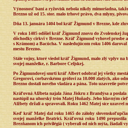
Výnosnosť baní a ryžovísk nebola nikdy mimoriadna, takže 
Brezno už od 15. stor. malo trhové právo, dva mlyny, pivo
Dňa 13. januára 1404 bol kráľ Žigmund v Brezne, kde zhroma
V roku 1405 odišiel kráľ Žigmund znovu do Zvolenskej župy.
dôchodky cirkvi v Brezne. Kráľ Žigmund vyhovel prosbe a
s Krámom) a Bacúcha. V nasledujúcom roku 1406 daroval 
mestu Brezno.
Stále vojny, ktoré viedol kráľ Žigmund, malo zlý vplyv na b
svojej manželke, r. Barbore Celjskej.
Po Žigmundovej smrti kráľ Albert odobral jej všetky mest
Gregorovi, corbavskému grófovi za 10.000 zlatých, ako odm
Brezno dostali nového vladára a pána. Toto uzavretie potvrd
Kráľovná Alžbeta najala Jána Jiskru z Brandýsa a poslala h
nastúpil na uhorský trón Matej Huňady. Jeho hlavným cieľ
Alžbety držali a spravovali. Roku 1462 Matej síce uzavrel m
Keď kráľ Matej dal roku 1465 do zálohy slovenskoľupčian
svojej manželke Beatrici. Kráľovná roku 1490 prepustil
Brezňanom ich privilégiá ( vyberali od nich mýta, žiadali v