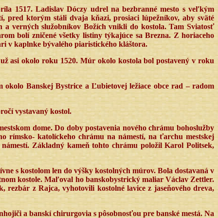
apríla 1517. Ladislav Dóczy udrel na bezbranné mesto s veľkým
 pred ktorým stáli dvaja kňazi, prosiaci lúpežníkov, aby sväté
ch a verných služobníkov Božích vnikli do kostola. Tam Sviatosť
rom bolí zničené všetky listiny týkajúce sa Brezna. Z horiaceho
ri v kaplnke bývalého piaristického kláštora.
už asi okolo roku 1520. Múr okolo kostola bol postavený v roku
m okolo Banskej Bystrice a Ľubietovej ležiace obce rad – radom
ročí vystavaný kostol.
pri mestskom dome. Do doby postavenia nového chrámu bohoslužby
ého rímsko- katolíckeho chrámu na námestí, na ťarchu mestskej
 námestí. Základný kameň tohto chrámu položil Karol Politsek,
tívne s kostolom len do výšky kostolných múrov. Bola dostavaná v
tnom kostole. Maľoval ho banskobystrický maliar Václav Zettler.
 rezbár z Rajca, vyhotovili kostolné lavice z jaseňového dreva,
ánhojiči a banskí chirurgovia s pôsobnosťou pre banské mestá. Na