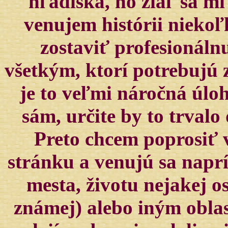
hľadiska, no žiaľ sa mi
venujem histórii niekoľ
zostaviť profesionáln
všetkým, ktorí potrebujú z
je to veľmi náročná úlo
sám, určite by to trvalo
Preto chcem poprosiť v
stránku a venujú sa naprí
mesta, životu nejakej o
známej) alebo iným oblas