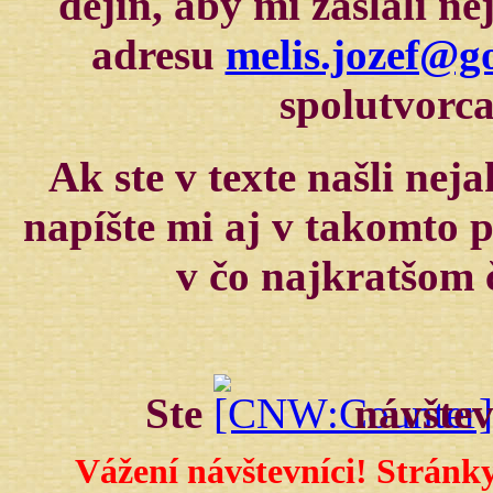
dejín, aby mi zaslali n
adresu
melis.jozef@g
spolutvorca
Ak ste v texte našli nej
napíšte mi aj v takomto p
v čo najkratšom 
Ste
návštev
Vážení návštevníci! Stránky,