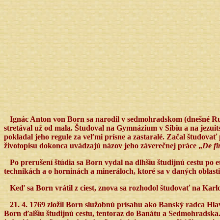
Ignác Anton von Born sa narodil v sedmohradskom (dnešné Rum
stretával už od mala. Študoval na Gymnázium v Sibiu a na jezuits
pokladal jeho regule za veľmi prísne a zastaralé. Začal študova
životopisu dokonca uvádzajú názov jeho záverečnej práce „
De fi
Po prerušení štúdia sa Born vydal na dlhšiu študijnú cestu po
technikách a o horninách a mineráloch, ktoré sa v daných oblast
Keď sa Born vrátil z ciest, znova sa rozhodol študovať na Karl
21. 4. 1769 zložil Born služobnú prísahu ako Banský radca Hl
Born ďalšiu študijnú cestu, tentoraz do Banátu a Sedmohradska. 