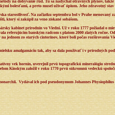
j metódy na dobývanie rúd. Tu sa nadýchal otravných plynov, takž
kými bolesťami, a preto musel užívať ópium. Jeho zdravotný stav sa
rska starostlivosť. Na začiatku septembra bol v Prahe menovaný z
ti, ktorý si zakúpil za veno získané sobášom.
ársky kabinet prírodnín vo Viedni. Už v roku 1777 požiadal o mie
vala referujúcim banským radcom s platom 2000 zlatých ročne. O
 na jednom zo starých cintorínov, ktoré boli počas rozširovania Vi
elsku amalgamáciu tak, aby sa dala používať i v prírodných pod
elatívny vek hornín, uverejnil prvú topografickú mineralógiu stre
zefom Kinským založil v roku 1770 prvú súkromnú vedeckú spoločn
v monarchii. Vydával ich pod pseudonymom Johannes Physiophilus a