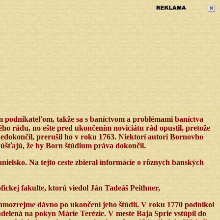
m podnikateľom, takže sa s baníctvom a problémami baníctva
ého rádu, no ešte pred ukončením noviciátu rád opustil, pretože
nedokončil, prerušil ho v roku 1763. Niektorí autori Bornovho
púšťajú, že by Born štúdium práva dokončil.
nielsko. Na tejto ceste zbieral informácie o rôznych banských
fickej fakulte, ktorú viedol Ján Tadeáš Peithner,
samozrejme dávno po ukončení jeho štúdií. V roku 1770 podnikol
udelená na pokyn Márie Terézie. V meste Baja Sprie vstúpil do