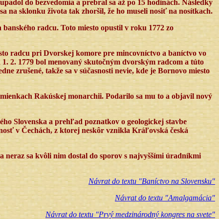
e upadol do bezvedomia a prebral sa až po 15 hodinách. Následky
 na sklonku života tak zhoršil, že ho museli nosiť na nosítkach.
a banského radcu. Toto miesto opustil v roku 1772 zo
sto radcu pri Dvorskej komore pre mincovníctvo a baníctvo vo
d 1. 2. 1779 bol menovaný skutočným dvorským radcom a túto
edne zrušené, takže sa v súčasnosti nevie, kde je Bornovo miesto
mienkach Rakúskej monarchii. Podarilo sa mu to a objavil nový
dného Slovenska a prehľad poznatkov o geologickej stavbe
osť v Čechách, z ktorej neskôr vznikla Kráľovská česká
 neraz sa kvôli nim dostal do sporov s najvyššími úradníkmi
Návrat do textu "Baníctvo na Slovensku"
Návrat do textu "Amalgamácia"
Návrat do textu "Prvý medzinárodný kongres na svete"