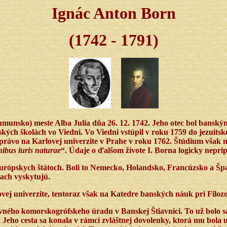
Ignác Anton Born
(1742 - 1791)
unsko) meste Alba Julia dňa 26. 12. 1742. Jeho otec bol banský
kých školách vo Viedni. Vo Viedni vstúpil v roku 1759 do jezuitsk
ť právo na Karlovej univerzite v Prahe v roku 1762. Štúdium však 
nibus iuris naturae
“. Údaje o ďalšom živote I. Borna logicky nepri
 európskych štátoch. Boli to Nemecko, Holandsko, Francúzsko a Špa
iach vyskytujú.
ovej univerzite, tentoraz však na Katedre banských náuk pri Filozo
avného komorskogrófskeho úradu v Banskej Štiavnici. To už bolo 
Jeho cesta sa konala v rámci zvláštnej dovolenky, ktorá mu bola 