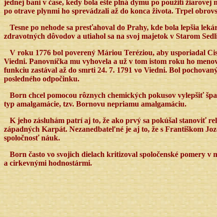
jednej bani v čase, kedy bola ešte plná dymu po použití žiarove
po otrave plynmi ho sprevádzali až do konca života. Trpel obrovs
Tesne po nehode sa presťahoval do Prahy, kde bola lepšia leká
zdravotných dôvodov a utiahol sa na svoj majetok v Starom Sedliš
V roku 1776 bol poverený Máriou Teréziou, aby usporiadal Cis
Viedni. Panovníčka mu vyhovela a už v tom istom roku ho meno
funkciu zastával až do smrti 24. 7. 1791 vo Viedni. Bol pochovaný
posledného odpočinku.
Born chcel pomocou rôznych chemických pokusov vylepšiť špani
typ amalgamácie, tzv. Bornovu nepriamu amalgamáciu.
K jeho zásluhám patrí aj to, že ako prvý sa pokúšal stanoviť r
západných Karpát. Nezanedbateľné je aj to, že s Františkom Jo
spoločnosť náuk.
Born často vo svojich dielach kritizoval spoločenské pomery 
a cirkevnými hodnostármi.